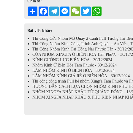
Chia sẻ:
Share
Facebook
Telegram
Messenger
WeChat
Twitter
WhatsApp
Bài viết khác:
Thi Công Cửa Nhôm Mở Quay 2 Cánh Full Tường Tại Biên
Thi Công Nhôm Kính Công Trình Anh Quyết – An Viễn, T
Thi Công Nhôm Kính Tại Đồng Nai Phước Tân - 30/12/20
CỬA NHÔM XINGFA Ở BIÊN HÒA Tam Phước - 30/12/2
KÍNH CƯỜNG LỰC BIÊN HÒA - 30/12/2024
Nhôm Kính Ở Biên Hòa Tam Phước - 30/12/2024
LÀM NHÔM KÍNH Ở BIÊN HÒA - 30/12/2024
LÀM NHÔM KÍNH GIÁ RẺ Ở BIÊN HÒA - 30/12/2024
Thi công công trình Full hệ nhôm Xingfa Tam Phước và P
HƯỚNG DẪN CÁCH LỰA CHỌN NHÔM KÍNH PHÙ HỢP 
NHÔM XINGFA NHẬP KHẨU TỪ QUẢNG ĐÔNG - 13/0
NHÔM XINGFA NHẬP KHẨU & PHỤ KIỆN NHẬP KHẨU 