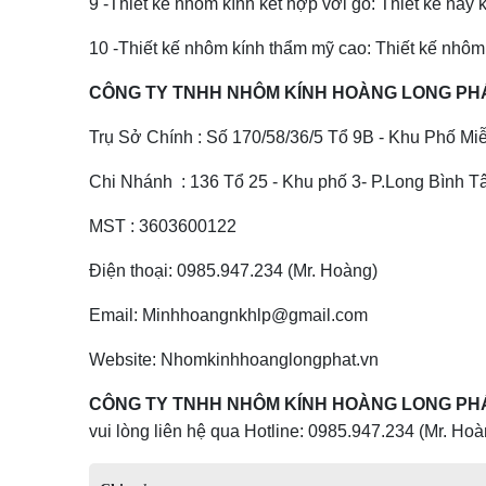
9 -Thiết kế nhôm kính kết hợp với gỗ: Thiết kế này
10 -Thiết kế nhôm kính thẩm mỹ cao: Thiết kế nhôm k
CÔNG TY TNHH NHÔM KÍNH HOÀNG LONG PH
Trụ Sở Chính : Số 170/58/36/5 Tổ 9B - Khu Phố Mi
Chi Nhánh : 136 Tổ 25 - Khu phố 3- P.Long Bình Tâ
MST : 3603600122
Điện thoại: 0985.947.234 (Mr. Hoàng)
Email: Minhhoangnkhlp@gmail.com
Website: Nhomkinhhoanglongphat.vn
CÔNG TY TNHH NHÔM KÍNH HOÀNG LONG P
vui lòng liên hệ qua Hotline: 0985.947.234 (Mr. Ho