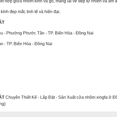
 kết hợp giữa nhôm kính và gỗ, mang lại vẻ đẹp tự nhiên và ấm 
ính đẹp mắt, tinh tế và hiện đại.
ÁT
ễu - Phường Phước Tân - TP. Biên Hòa - Đồng Nai
n - TP. Biên Hòa - Đồng Nai
HÁT
Chuyên Thiết Kế - Lắp Đặt - Sản Xuất cửa nhôm xingfa ở Đồng
àng)