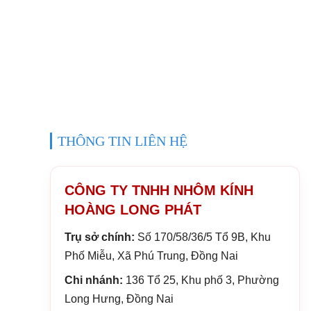
Tìm kiếm nhiều:
Nhôm Kính ở Biên Hòa
Nhôm Kính ở Đồ
Cửa Nhôm Xingfa ở Đồng Nai
Kính Cường Lực ở Biên Hò
Làm cửa Nhôm Ở Thành Phố Biên Hòa
THÔNG TIN LIÊN HỆ
CÔNG TY TNHH NHÔM KÍNH
HOÀNG LONG PHÁT
Trụ sở chính:
Số 170/58/36/5 Tổ 9B, Khu
Phố Miễu, Xã Phú Trung, Đồng Nai
Chi nhánh:
136 Tổ 25, Khu phố 3, Phường
Long Hưng, Đồng Nai