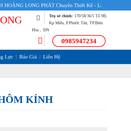
uyên Thiết Kế - Lắp Đặt - Sản Xuất cửa nhôm xingfa ở Đồ
Trụ sở chính:
170/58/36/5 Tổ 9B,
LONG
Kp Miễu, P.Phước Tân, TP.Biên
Hòa , ĐN
0985947234
g Lực
Báo Giá
Liên Hệ
NHÔM KÍNH