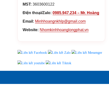
MST:
3603600122
Điện thoại/Zalo:
0985.947.234 – Mr. Hoàng
Email:
Minhhoangnkhlp@gmail.com
Website:
Nhomkinhhoanglongphat.vn